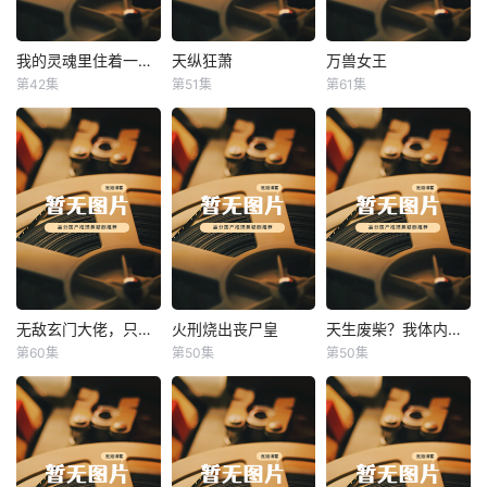
我的灵魂里住着一条龙
天纵狂萧
万兽女王
我的灵魂里住着一条龙
天纵狂萧
万兽女王
第42集
第51集
第61集
未知
未知
未知
无敌玄门大佬，只听姐姐的话
火刑烧出丧尸皇
天生废柴？我体内有神血
无敌玄门大佬，只听姐姐的话
火刑烧出丧尸皇
天生废柴？我体内有神血
第60集
第50集
第50集
未知
未知
未知