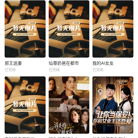
热播
热播
热播
邪王追妻
仙尊奶爸在都市
我的AI女友
已完结
已完结
已完结
邪王追妻
仙尊奶爸在都市
我的AI女友
未知
未知
未知
热播
热播
热播