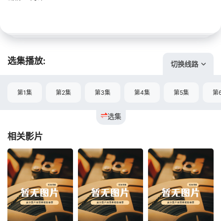
选集播放:
切换线路
第1集
第2集
第3集
第4集
第5集
第
选集
相关影片