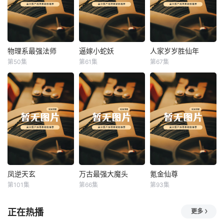
物理系最强法师
逼嫁小蛇妖
人家岁岁胜仙年
物理系最强法师
逼嫁小蛇妖
人家岁岁胜仙年
第50集
第61集
第67集
未知
未知
未知
凤逆天玄
万古最强大魔头
氪金仙尊
凤逆天玄
万古最强大魔头
氪金仙尊
第101集
第66集
第93集
未知
未知
未知
正在热播
更多