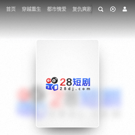
我的观影记录
首页
穿越重生
都市情爱
复仇爽剧
玄幻武侠
奇幻
{if condition="$obj.vod_points