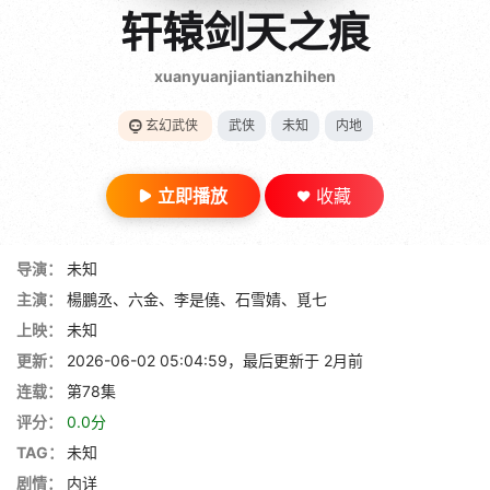
gt 0"}
轩辕剑天之痕
28短剧
xuanyuanjiantianzhihen
玄幻武侠
武侠
未知
内地
立即播放
收藏
导演：
未知
主演：
楊鵬丞、六金、李是僥、石雪婧、覓七
上映：
未知
更新：
2026-06-02 05:04:59，最后更新于 2月前
连载：
第78集
评分：
0.0分
TAG：
未知
剧情：
内详