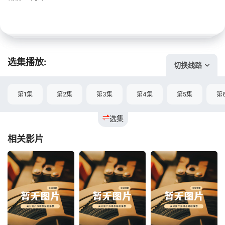
选集播放:
切换线路
第1集
第2集
第3集
第4集
第5集
第
选集
相关影片