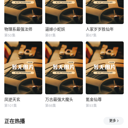
物理系最强法师
逼嫁小蛇妖
人家岁岁胜仙年
物理系最强法师
逼嫁小蛇妖
人家岁岁胜仙年
第50集
第61集
第67集
未知
未知
未知
凤逆天玄
万古最强大魔头
氪金仙尊
凤逆天玄
万古最强大魔头
氪金仙尊
第101集
第66集
第93集
未知
未知
未知
正在热播
更多