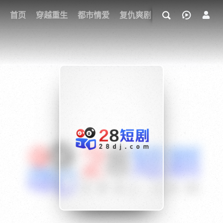
我的观影记录
首页
穿越重生
都市情爱
复仇爽剧
玄幻武侠
奇幻
{if condition="$obj.vod_points