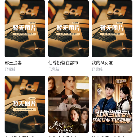
热播
热播
热播
邪王追妻
仙尊奶爸在都市
我的AI女友
已完结
已完结
已完结
邪王追妻
仙尊奶爸在都市
我的AI女友
未知
未知
未知
热播
热播
热播