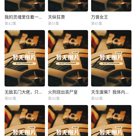
我的灵魂里住着一条龙
天纵狂萧
万兽女王
我的灵魂里住着一条龙
天纵狂萧
万兽女王
第42集
第51集
第61集
未知
未知
未知
无敌玄门大佬，只听姐姐的话
火刑烧出丧尸皇
天生废柴？我体内有神血
无敌玄门大佬，只听姐姐的话
火刑烧出丧尸皇
天生废柴？我体内有神血
第60集
第50集
第50集
未知
未知
未知