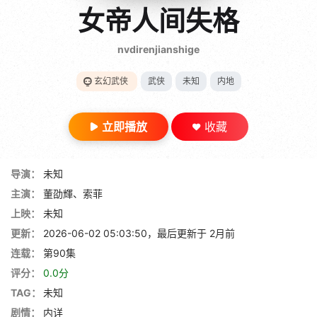
gt 0"}
女帝人间失格
28短剧
nvdirenjianshige
玄幻武侠
武侠
未知
内地
立即播放
收藏
导演：
未知
主演：
董劭輝、索菲
上映：
未知
更新：
2026-06-02 05:03:50，最后更新于 2月前
连载：
第90集
评分：
0.0分
TAG：
未知
剧情：
内详