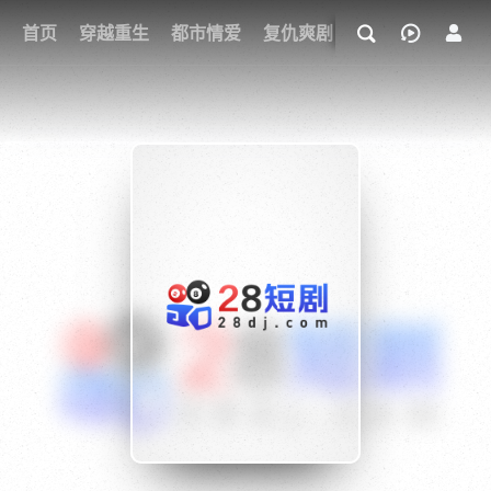
我的观影记录
首页
穿越重生
都市情爱
复仇爽剧
玄幻武侠
奇幻
{if condition="$obj.vod_points