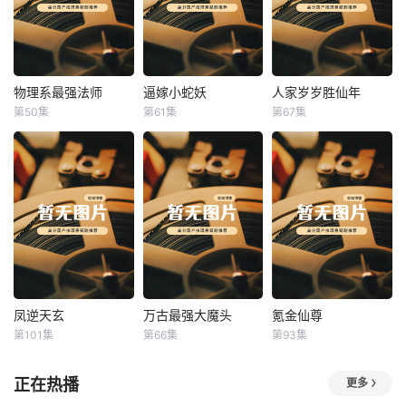
物理系最强法师
逼嫁小蛇妖
人家岁岁胜仙年
物理系最强法师
逼嫁小蛇妖
人家岁岁胜仙年
第50集
第61集
第67集
未知
未知
未知
凤逆天玄
万古最强大魔头
氪金仙尊
凤逆天玄
万古最强大魔头
氪金仙尊
第101集
第66集
第93集
未知
未知
未知
正在热播
更多