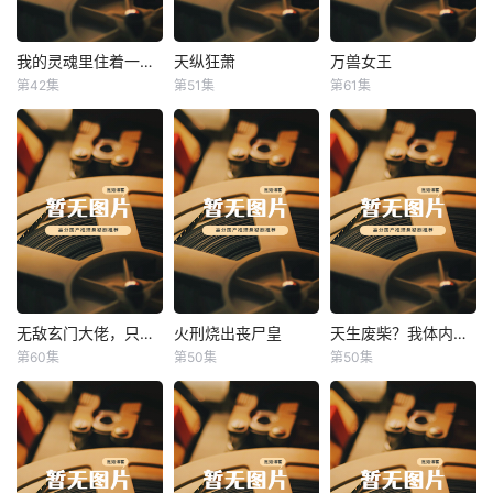
我的灵魂里住着一条龙
天纵狂萧
万兽女王
我的灵魂里住着一条龙
天纵狂萧
万兽女王
第42集
第51集
第61集
未知
未知
未知
无敌玄门大佬，只听姐姐的话
火刑烧出丧尸皇
天生废柴？我体内有神血
无敌玄门大佬，只听姐姐的话
火刑烧出丧尸皇
天生废柴？我体内有神血
第60集
第50集
第50集
未知
未知
未知