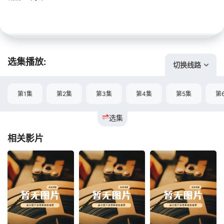
选集播放:
切换线路
第1集
第2集
第3集
第4集
第5集
第
选集
相关影片