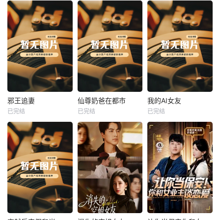
热播
热播
热播
邪王追妻
仙尊奶爸在都市
我的AI女友
已完结
已完结
已完结
邪王追妻
仙尊奶爸在都市
我的AI女友
未知
未知
未知
热播
热播
热播