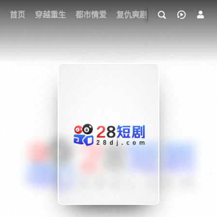
我的观影记录
首页
穿越重生
都市情爱
复仇爽剧
玄幻武侠
奇幻
{if condition="$obj.vod_points