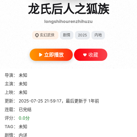
gt 0"}
龙氏后人之狐族
28短剧
longshihourenzhihuzu
玄幻武侠
剧情
2025
内地
立即播放
收藏
导演：
未知
主演：
未知
上映：
未知
更新：
2025-07-25 21:59:17，最后更新于 1年前
连载：
已完结
评分：
0.0分
TAG：
未知
剧情：
内详