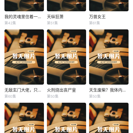
我的灵魂里住着一条龙
天纵狂萧
万兽女王
我的灵魂里住着一条龙
天纵狂萧
万兽女王
第42集
第51集
第61集
未知
未知
未知
无敌玄门大佬，只听姐姐的话
火刑烧出丧尸皇
天生废柴？我体内有神血
无敌玄门大佬，只听姐姐的话
火刑烧出丧尸皇
天生废柴？我体内有神血
第60集
第50集
第50集
未知
未知
未知