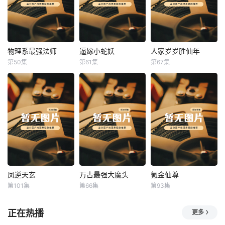
物理系最强法师
逼嫁小蛇妖
人家岁岁胜仙年
物理系最强法师
逼嫁小蛇妖
人家岁岁胜仙年
第50集
第61集
第67集
未知
未知
未知
凤逆天玄
万古最强大魔头
氪金仙尊
凤逆天玄
万古最强大魔头
氪金仙尊
第101集
第66集
第93集
未知
未知
未知
正在热播
更多