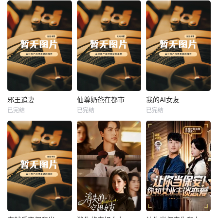
热播
热播
热播
邪王追妻
仙尊奶爸在都市
我的AI女友
已完结
已完结
已完结
邪王追妻
仙尊奶爸在都市
我的AI女友
未知
未知
未知
热播
热播
热播