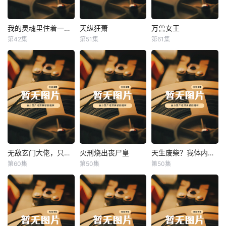
我的灵魂里住着一条龙
天纵狂萧
万兽女王
我的灵魂里住着一条龙
天纵狂萧
万兽女王
第42集
第51集
第61集
未知
未知
未知
无敌玄门大佬，只听姐姐的话
火刑烧出丧尸皇
天生废柴？我体内有神血
无敌玄门大佬，只听姐姐的话
火刑烧出丧尸皇
天生废柴？我体内有神血
第60集
第50集
第50集
未知
未知
未知