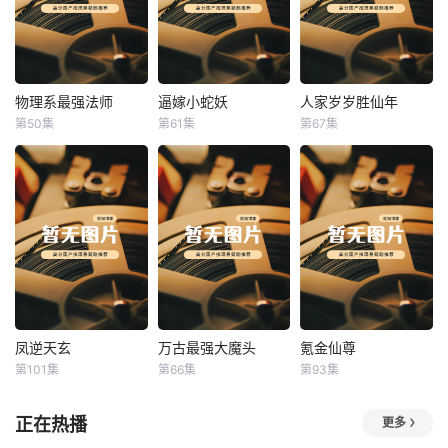
物理系最强法师
逼嫁小蛇妖
人家岁岁胜仙年
物理系最强法师
逼嫁小蛇妖
人家岁岁胜仙年
第50集
第61集
第67集
未知
未知
未知
凤逆天玄
万古最强大魔头
氪金仙尊
凤逆天玄
万古最强大魔头
氪金仙尊
第101集
第66集
第93集
未知
未知
未知
正在热播
更多