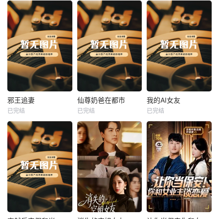
热播
热播
热播
邪王追妻
仙尊奶爸在都市
我的AI女友
已完结
已完结
已完结
邪王追妻
仙尊奶爸在都市
我的AI女友
未知
未知
未知
热播
热播
热播