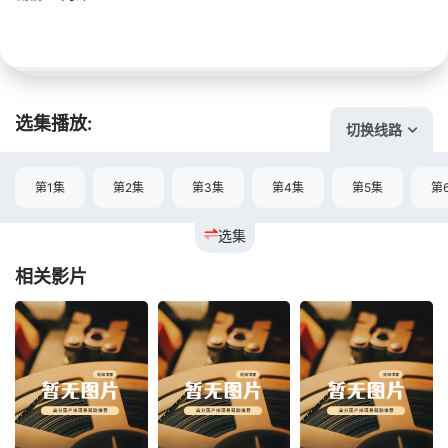
选集播放:
切换线路
第1集
第2集
第3集
第4集
第5集
第
选集
相关影片