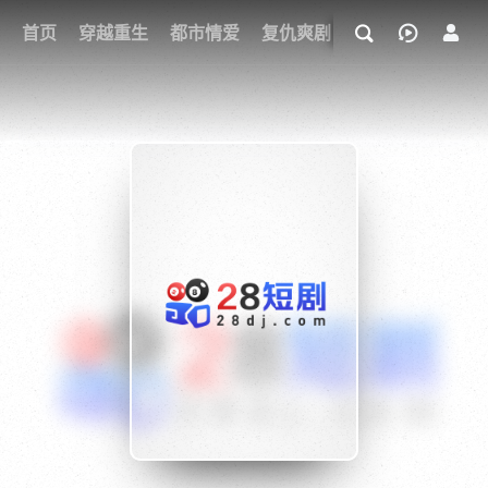
我的观影记录
首页
穿越重生
都市情爱
复仇爽剧
玄幻武侠
奇幻
{if condition="$obj.vod_points