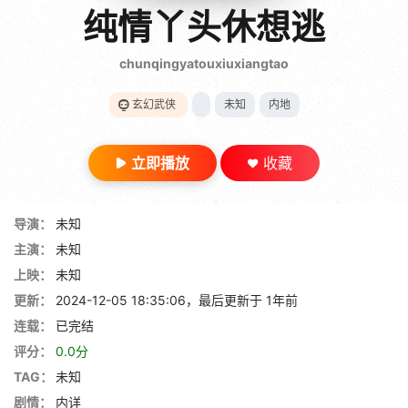
gt 0"}
纯情丫头休想逃
28短剧
chunqingyatouxiuxiangtao
玄幻武侠
未知
内地
立即播放
收藏
导演：
未知
主演：
未知
上映：
未知
更新：
2024-12-05 18:35:06，最后更新于 1年前
连载：
已完结
评分：
0.0分
TAG：
未知
剧情：
内详