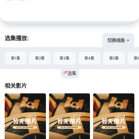
选集播放:
切换线路
第1集
第2集
第3集
第4集
第5集
第
选集
相关影片