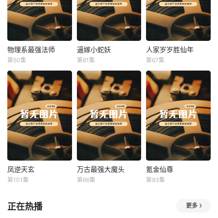
物理系最强法师
逼嫁小蛇妖
人家岁岁胜仙年
物理系最强法师
逼嫁小蛇妖
人家岁岁胜仙年
第50集
第61集
第67集
未知
未知
未知
凤逆天玄
万古最强大魔头
氪金仙尊
凤逆天玄
万古最强大魔头
氪金仙尊
第101集
第66集
第93集
未知
未知
未知
正在热播
更多