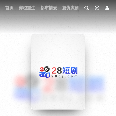
我的观影记录
首页
穿越重生
都市情爱
复仇爽剧
玄幻武侠
奇幻
{if condition="$obj.vod_points