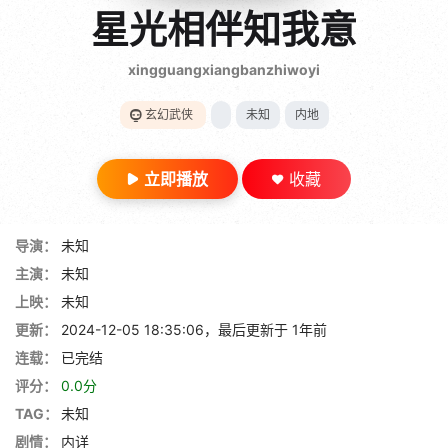
gt 0"}
星光相伴知我意
28短剧
xingguangxiangbanzhiwoyi
玄幻武侠
未知
内地
立即播放
收藏
导演：
未知
主演：
未知
上映：
未知
更新：
2024-12-05 18:35:06，最后更新于 1年前
连载：
已完结
评分：
0.0分
TAG：
未知
剧情：
内详