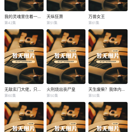
我的灵魂里住着一条龙
天纵狂萧
万兽女王
我的灵魂里住着一条龙
天纵狂萧
万兽女王
第42集
第51集
第61集
未知
未知
未知
无敌玄门大佬，只听姐姐的话
火刑烧出丧尸皇
天生废柴？我体内有神血
无敌玄门大佬，只听姐姐的话
火刑烧出丧尸皇
天生废柴？我体内有神血
第60集
第50集
第50集
未知
未知
未知