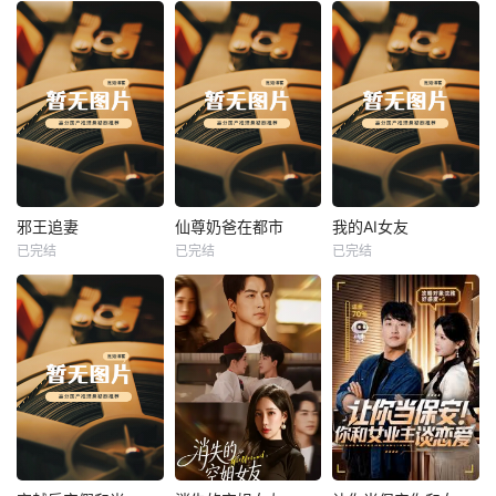
热播
热播
热播
邪王追妻
仙尊奶爸在都市
我的AI女友
已完结
已完结
已完结
邪王追妻
仙尊奶爸在都市
我的AI女友
未知
未知
未知
热播
热播
热播