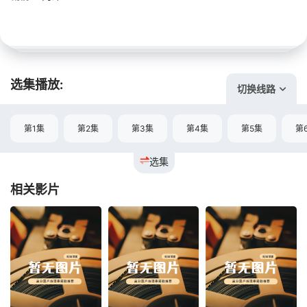
选集播放:
切换线路
第1集
第2集
第3集
第4集
第5集
第
选集
相关影片