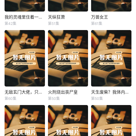
我的灵魂里住着一条龙
天纵狂萧
万兽女王
我的灵魂里住着一条龙
天纵狂萧
万兽女王
第42集
第51集
第61集
未知
未知
未知
无敌玄门大佬，只听姐姐的话
火刑烧出丧尸皇
天生废柴？我体内有神血
无敌玄门大佬，只听姐姐的话
火刑烧出丧尸皇
天生废柴？我体内有神血
第60集
第50集
第50集
未知
未知
未知