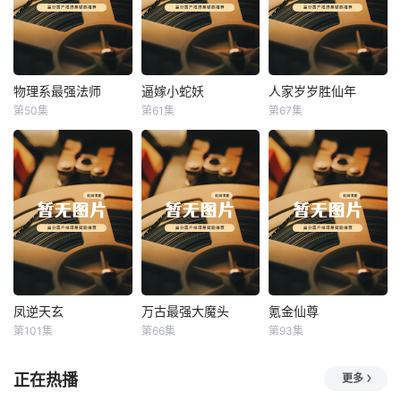
物理系最强法师
逼嫁小蛇妖
人家岁岁胜仙年
物理系最强法师
逼嫁小蛇妖
人家岁岁胜仙年
第50集
第61集
第67集
未知
未知
未知
凤逆天玄
万古最强大魔头
氪金仙尊
凤逆天玄
万古最强大魔头
氪金仙尊
第101集
第66集
第93集
未知
未知
未知
正在热播
更多