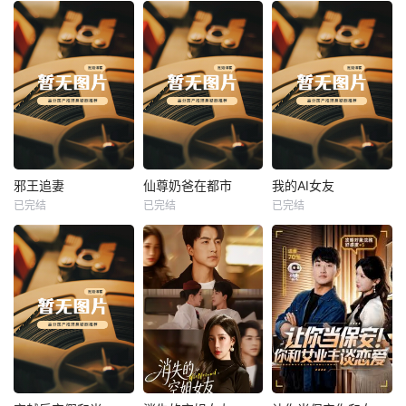
热播
热播
热播
邪王追妻
仙尊奶爸在都市
我的AI女友
已完结
已完结
已完结
邪王追妻
仙尊奶爸在都市
我的AI女友
未知
未知
未知
热播
热播
热播