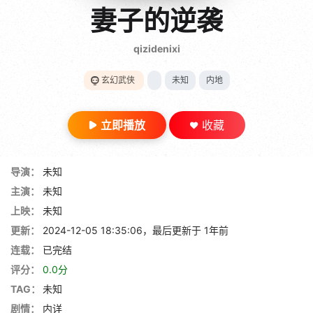
gt 0"}
妻子的逆袭
28短剧
qizidenixi
玄幻武侠
未知
内地
立即播放
收藏
导演：
未知
主演：
未知
上映：
未知
更新：
2024-12-05 18:35:06，最后更新于 1年前
连载：
已完结
评分：
0.0分
TAG：
未知
剧情：
内详