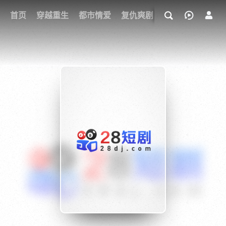
我的观影记录
首页
穿越重生
都市情爱
复仇爽剧
玄幻武侠
奇幻
{if condition="$obj.vod_points