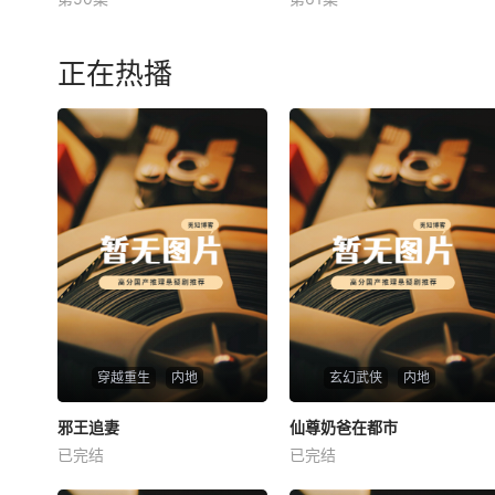
未知
未知
正在热播
穿越重生
内地
玄幻武侠
内地
热播
热播
邪王追妻
仙尊奶爸在都市
邪王追妻
仙尊奶爸在都市
已完结
已完结
未知
未知