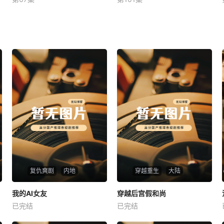
未知
未知
复仇爽剧
内地
穿越重生
大陆
热播
热播
我的AI女友
穿越后宫假和尚
我的AI女友
穿越后宫假和尚
已完结
已完结
未知
未知