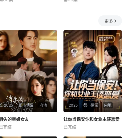
未知
未知
更多
2025
都市情爱
内地
2025
都市情爱
内地
热播
热播
消失的空姐女友
让你当保安你和女业主谈恋爱
消失的空姐女友
让你当保安你和女业主谈恋爱
已完结
已完结
未知
未知