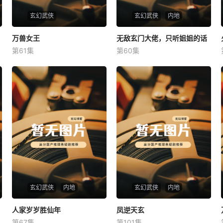
玄幻武侠
玄幻武侠
内地
万兽女王
万兽女王
无敌玄门大佬，只听姐姐的话
无敌玄门大佬，只听姐姐的话
第61集
第60集
未知
未知
玄幻武侠
内地
玄幻武侠
内地
人家岁岁胜仙年
人家岁岁胜仙年
凤逆天玄
凤逆天玄
第67集
第101集