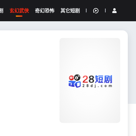
剧
玄幻武侠
奇幻恐怖
其它短剧
我的观影记录
{if condition="$obj.vod_points
gt 0"}