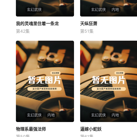
玄幻武侠
玄幻武侠
内地
我的灵魂里住着一条龙
我的灵魂里住着一条龙
天纵狂萧
天纵狂萧
第42集
第51集
未知
未知
玄幻武侠
内地
玄幻武侠
内地
物理系最强法师
物理系最强法师
逼嫁小蛇妖
逼嫁小蛇妖
第50集
第61集