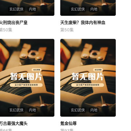
玄幻武侠
内地
玄幻武侠
内地
火刑烧出丧尸皇
火刑烧出丧尸皇
天生废柴？我体内有神血
天生废柴？我体内有神血
第50集
第50集
未知
未知
玄幻武侠
内地
玄幻武侠
内地
万古最强大魔头
万古最强大魔头
氪金仙尊
氪金仙尊
第66集
第93集