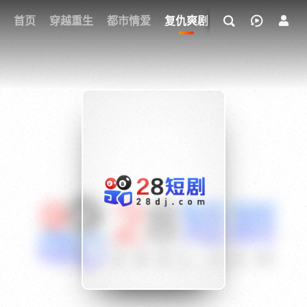
我的观影记录
首页
穿越重生
都市情爱
复仇爽剧
玄幻武侠
奇幻
{if condition="$obj.vod_points