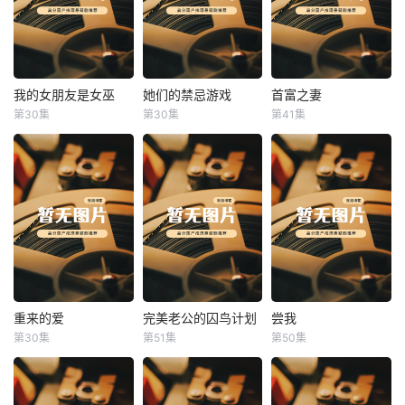
我的女朋友是女巫
她们的禁忌游戏
首富之妻
我的女朋友是女巫
她们的禁忌游戏
首富之妻
第30集
第30集
第41集
未知
未知
未知
重来的爱
完美老公的囚鸟计划
尝我
重来的爱
完美老公的囚鸟计划
尝我
第30集
第51集
第50集
未知
未知
未知