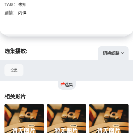
TAG：
未知
剧情：
内详
选集播放:
切换线路
全集
选集
相关影片