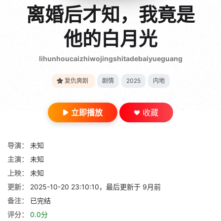
gt 0"}
离婚后才知，我竟是
28短剧
他的白月光
lihunhoucaizhiwojingshitadebaiyueguang
复仇爽剧
剧情
2025
内地
立即播放
收藏
导演：
未知
主演：
未知
上映：
未知
更新：
2025-10-20 23:10:10，最后更新于 9月前
备注：
已完结
评分：
0.0分