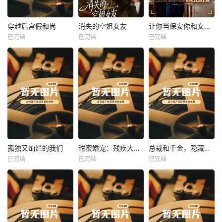
热播
热播
热播
穿越后宫假和尚
消失的空姐女友
让你当保安你和女业主谈恋爱
已完结
已完结
已完结
穿越后宫假和尚
消失的空姐女友
让你当保安你和女业主谈恋爱
未知
未知
未知
热播
热播
热播
孤独又灿烂的我们
甜蜜婚宠：残疾大佬夜夜撩
总裁和千金，隐藏身份闪婚了
已完结
已完结
已完结
孤独又灿烂的我们
甜蜜婚宠：残疾大佬夜夜撩
总裁和千金，隐藏身份闪婚了
未知
未知
未知