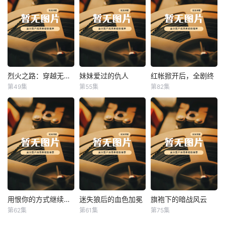
烈火之路：穿越无人区
妹妹爱过的仇人
红帐掀开后，全剧终
烈火之路：穿越无人区
妹妹爱过的仇人
红帐掀开后，全剧终
第49集
第55集
第82集
未知
未知
未知
用恨你的方式继续爱你
迷失狼后的血色加冕
旗袍下的暗战风云
用恨你的方式继续爱你
迷失狼后的血色加冕
旗袍下的暗战风云
第62集
第61集
第75集
未知
未知
未知