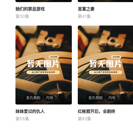
她们的禁忌游戏
她们的禁忌游戏
首富之妻
首富之妻
第30集
第41集
未知
未知
复仇爽剧
内地
复仇爽剧
内地
妹妹爱过的仇人
妹妹爱过的仇人
红帐掀开后，全剧终
红帐掀开后，全剧终
第55集
第82集
未知
未知