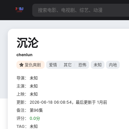
沉沦
chenlun
复仇爽剧
爱情
/
其它
/
恐怖
未知
内地
导演：
未知
主演：
未知
上映：
未知
更新：
2026-06-18 06:08:54，最后更新于 1月前
备注：
第96集
评分：
0.0分
TAG：
未知