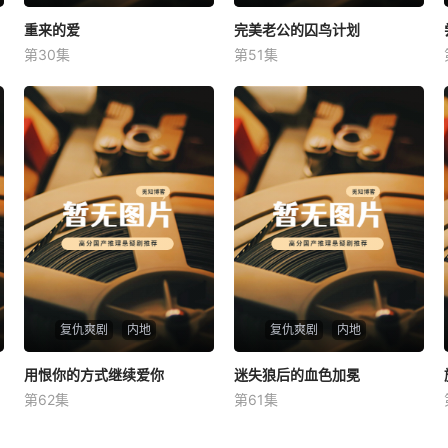
重来的爱
重来的爱
完美老公的囚鸟计划
完美老公的囚鸟计划
第30集
第51集
未知
未知
复仇爽剧
内地
复仇爽剧
内地
用恨你的方式继续爱你
用恨你的方式继续爱你
迷失狼后的血色加冕
迷失狼后的血色加冕
第62集
第61集
未知
未知