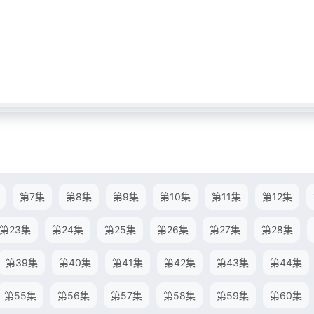
第7集
第8集
第9集
第10集
第11集
第12集
第23集
第24集
第25集
第26集
第27集
第28集
第39集
第40集
第41集
第42集
第43集
第44集
第55集
第56集
第57集
第58集
第59集
第60集