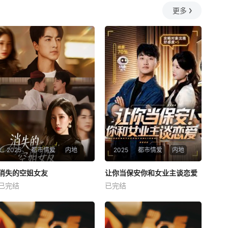
更多
2025
都市情爱
内地
2025
都市情爱
内地
热播
热播
消失的空姐女友
让你当保安你和女业主谈恋爱
消失的空姐女友
让你当保安你和女业主谈恋爱
已完结
已完结
未知
未知