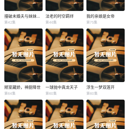
撞破未婚夫与妹妹打野战
法老的时空羁绊
我的亲娘是女帝
撞破未婚夫与妹妹打野战
法老的时空羁绊
我的亲娘是女帝
第42集
第46集
第75集
未知
未知
未知
陋室藏娇，神厨降世
一球抛中真龙天子
浮生一梦双莲开
陋室藏娇，神厨降世
一球抛中真龙天子
浮生一梦双莲开
第64集
第60集
第60集
未知
未知
未知