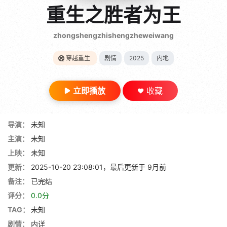
gt 0"}
重生之胜者为王
28短剧
zhongshengzhishengzheweiwang
穿越重生
剧情
2025
内地
立即播放
收藏
导演：
未知
主演：
未知
上映：
未知
更新：
2025-10-20 23:08:01，最后更新于 9月前
备注：
已完结
评分：
0.0分
TAG：
未知
剧情：
内详