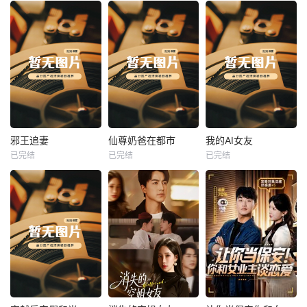
热播
热播
热播
邪王追妻
仙尊奶爸在都市
我的AI女友
已完结
已完结
已完结
邪王追妻
仙尊奶爸在都市
我的AI女友
未知
未知
未知
热播
热播
热播