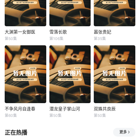
大渊第一女御医
雪落长歌
嚣张贵妃
大渊第一女御医
雪落长歌
嚣张贵妃
第50集
第106集
第35集
未知
未知
未知
不争风月自逢春
潜龙皇子掌山河
双姝共良辰
不争风月自逢春
潜龙皇子掌山河
双姝共良辰
第60集
第50集
第50集
未知
未知
未知
正在热播
更多