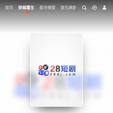
我的观影记录
首页
穿越重生
都市情爱
复仇爽剧
玄幻武侠
奇幻
{if condition="$obj.vod_points