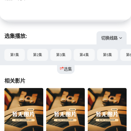
选集播放:
切换线路
第1集
第2集
第3集
第4集
第5集
第
选集
相关影片