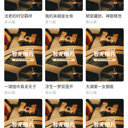
法老的时空羁绊
我的亲娘是女帝
陋室藏娇，神厨降世
法老的时空羁绊
我的亲娘是女帝
陋室藏娇，神厨降世
第46集
第75集
第64集
未知
未知
未知
一球抛中真龙天子
浮生一梦双莲开
大渊第一女御医
一球抛中真龙天子
浮生一梦双莲开
大渊第一女御医
第60集
第60集
第50集
未知
未知
未知