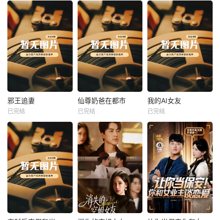
热播
热播
热播
邪王追妻
仙尊奶爸在都市
我的AI女友
已完结
已完结
已完结
邪王追妻
仙尊奶爸在都市
我的AI女友
未知
未知
未知
热播
热播
热播