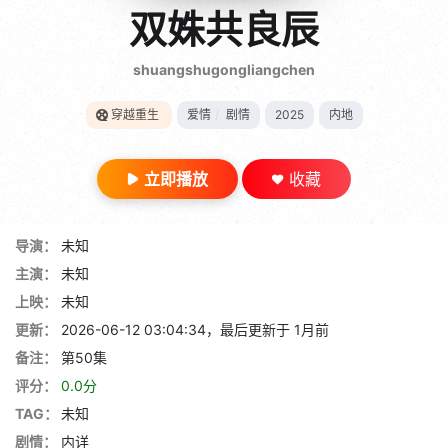
gt 0"}
双姝共良辰
28短剧
shuangshugongliangchen
穿越重生
爱情
/
剧情
2025
内地
立即播放
收藏
导演：
未知
主演：
未知
上映：
未知
更新：
2026-06-12 03:04:34，最后更新于 1月前
备注：
第50集
评分：
0.0分
TAG：
未知
剧情：
内详