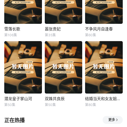
雪落长歌
嚣张贵妃
不争风月自逢春
雪落长歌
嚣张贵妃
不争风月自逢春
第106集
第35集
第60集
未知
未知
未知
潜龙皇子掌山河
双姝共良辰
结婚当天和女友姐姐一起穿越了
潜龙皇子掌山河
双姝共良辰
结婚当天和女友姐姐一起穿越了
第50集
第50集
第80集
未知
未知
何釗遠、邵依蕊
正在热播
更多