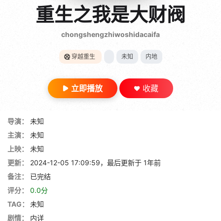
gt 0"}
重生之我是大财阀
28短剧
chongshengzhiwoshidacaifa
穿越重生
未知
内地
立即播放
收藏
导演：
未知
主演：
未知
上映：
未知
更新：
2024-12-05 17:09:59，最后更新于 1年前
备注：
已完结
评分：
0.0分
TAG：
未知
剧情：
内详