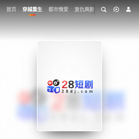
我的观影记录
首页
穿越重生
都市情爱
复仇爽剧
玄幻武侠
奇幻
{if condition="$obj.vod_points