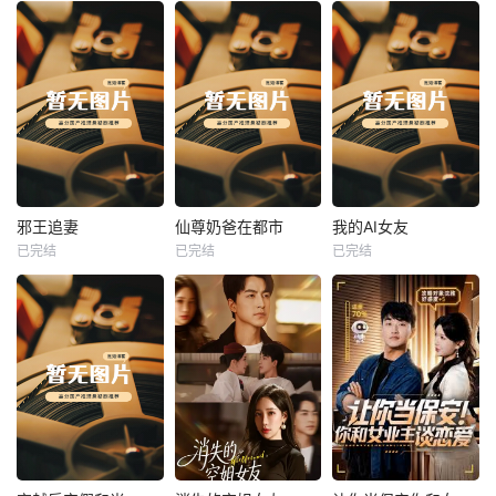
热播
热播
热播
邪王追妻
仙尊奶爸在都市
我的AI女友
已完结
已完结
已完结
邪王追妻
仙尊奶爸在都市
我的AI女友
未知
未知
未知
热播
热播
热播