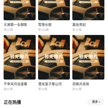
大渊第一女御医
雪落长歌
嚣张贵妃
大渊第一女御医
雪落长歌
嚣张贵妃
第50集
第106集
第35集
未知
未知
未知
不争风月自逢春
潜龙皇子掌山河
双姝共良辰
不争风月自逢春
潜龙皇子掌山河
双姝共良辰
第60集
第50集
第50集
未知
未知
未知
正在热播
更多