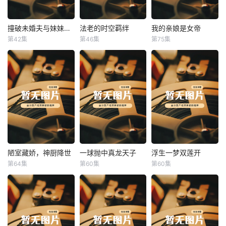
撞破未婚夫与妹妹打野战
法老的时空羁绊
我的亲娘是女帝
撞破未婚夫与妹妹打野战
法老的时空羁绊
我的亲娘是女帝
第42集
第46集
第75集
未知
未知
未知
陋室藏娇，神厨降世
一球抛中真龙天子
浮生一梦双莲开
陋室藏娇，神厨降世
一球抛中真龙天子
浮生一梦双莲开
第64集
第60集
第60集
未知
未知
未知