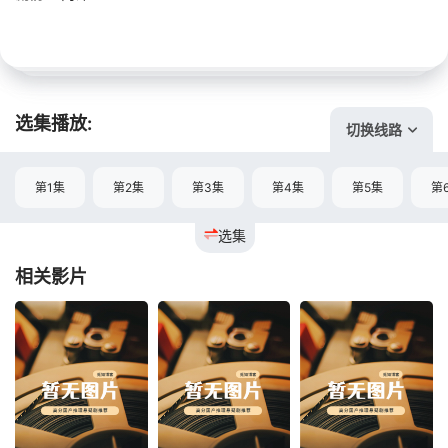
选集播放:
切换线路
第1集
第2集
第3集
第4集
第5集
第
选集
相关影片