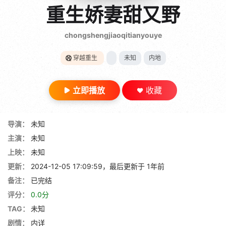
gt 0"}
重生娇妻甜又野
28短剧
chongshengjiaoqitianyouye
穿越重生
未知
内地
立即播放
收藏
导演：
未知
主演：
未知
上映：
未知
更新：
2024-12-05 17:09:59，最后更新于 1年前
备注：
已完结
评分：
0.0分
TAG：
未知
剧情：
内详