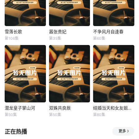
雪落长歌
嚣张贵妃
不争风月自逢春
雪落长歌
嚣张贵妃
不争风月自逢春
第106集
第35集
第60集
未知
未知
未知
潜龙皇子掌山河
双姝共良辰
结婚当天和女友姐姐一起穿越了
潜龙皇子掌山河
双姝共良辰
结婚当天和女友姐姐一起穿越了
第50集
第50集
第80集
未知
未知
何釗遠、邵依蕊
正在热播
更多