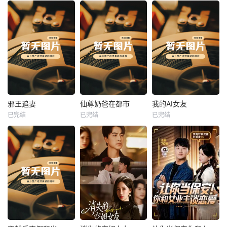
热播
热播
热播
邪王追妻
仙尊奶爸在都市
我的AI女友
已完结
已完结
已完结
邪王追妻
仙尊奶爸在都市
我的AI女友
未知
未知
未知
热播
热播
热播