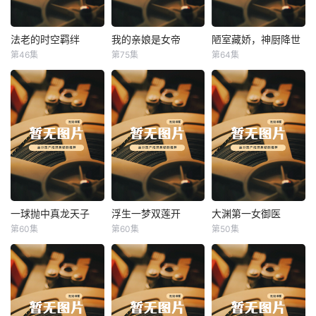
法老的时空羁绊
我的亲娘是女帝
陋室藏娇，神厨降世
法老的时空羁绊
我的亲娘是女帝
陋室藏娇，神厨降世
第46集
第75集
第64集
未知
未知
未知
一球抛中真龙天子
浮生一梦双莲开
大渊第一女御医
一球抛中真龙天子
浮生一梦双莲开
大渊第一女御医
第60集
第60集
第50集
未知
未知
未知