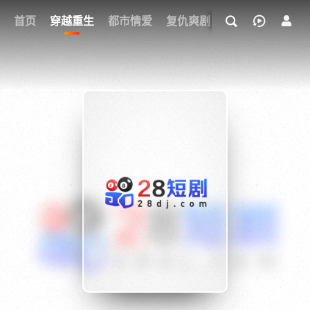
我的观影记录
首页
穿越重生
都市情爱
复仇爽剧
玄幻武侠
奇幻
{if condition="$obj.vod_points