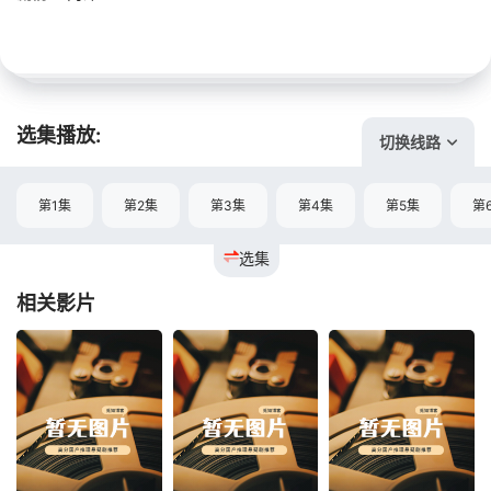
选集播放:
切换线路
第1集
第2集
第3集
第4集
第5集
第
选集
相关影片