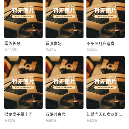
雪落长歌
嚣张贵妃
不争风月自逢春
雪落长歌
嚣张贵妃
不争风月自逢春
第106集
第35集
第60集
未知
未知
未知
潜龙皇子掌山河
双姝共良辰
结婚当天和女友姐姐一起穿越了
潜龙皇子掌山河
双姝共良辰
结婚当天和女友姐姐一起穿越了
第50集
第50集
第80集
未知
未知
何釗遠、邵依蕊