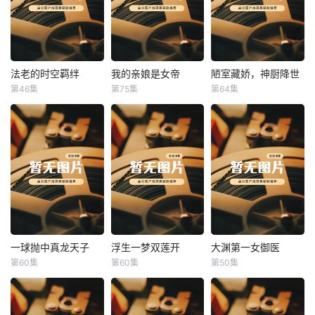
法老的时空羁绊
我的亲娘是女帝
陋室藏娇，神厨降世
法老的时空羁绊
我的亲娘是女帝
陋室藏娇，神厨降世
第46集
第75集
第64集
未知
未知
未知
一球抛中真龙天子
浮生一梦双莲开
大渊第一女御医
一球抛中真龙天子
浮生一梦双莲开
大渊第一女御医
第60集
第60集
第50集
未知
未知
未知