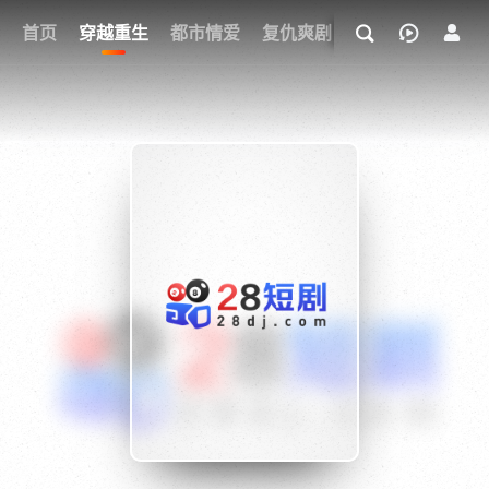
我的观影记录
首页
穿越重生
都市情爱
复仇爽剧
玄幻武侠
奇幻
{if condition="$obj.vod_points