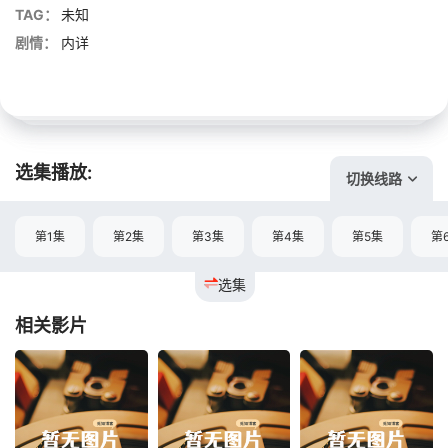
TAG：
未知
剧情：
内详
选集播放:
切换线路
第1集
第2集
第3集
第4集
第5集
第
选集
相关影片