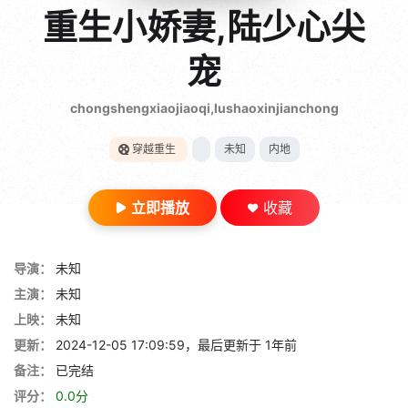
gt 0"}
重生小娇妻,陆少心尖
28短剧
宠
chongshengxiaojiaoqi,lushaoxinjianchong
穿越重生
未知
内地
立即播放
收藏
导演：
未知
主演：
未知
上映：
未知
更新：
2024-12-05 17:09:59，最后更新于 1年前
备注：
已完结
评分：
0.0分