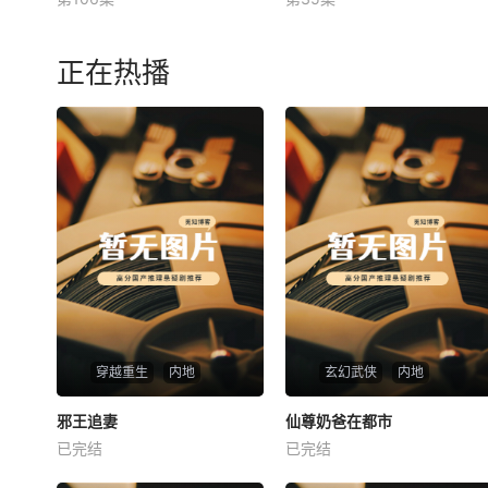
未知
未知
正在热播
穿越重生
内地
玄幻武侠
内地
热播
热播
邪王追妻
仙尊奶爸在都市
邪王追妻
仙尊奶爸在都市
已完结
已完结
未知
未知