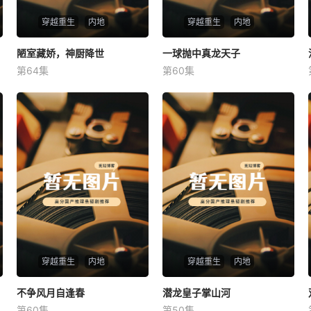
穿越重生
内地
穿越重生
内地
陋室藏娇，神厨降世
陋室藏娇，神厨降世
一球抛中真龙天子
一球抛中真龙天子
第64集
第60集
未知
未知
穿越重生
内地
穿越重生
内地
不争风月自逢春
不争风月自逢春
潜龙皇子掌山河
潜龙皇子掌山河
第60集
第50集