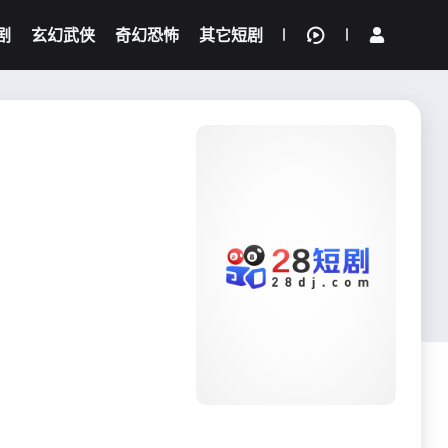
剧
玄幻武侠
奇幻恐怖
其它短剧
我的观影记录
{if condition="$obj.vod_points
gt 0"}