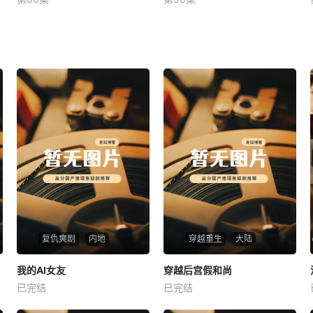
未知
未知
复仇爽剧
内地
穿越重生
大陆
热播
热播
我的AI女友
穿越后宫假和尚
我的AI女友
穿越后宫假和尚
已完结
已完结
未知
未知