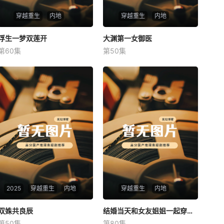
穿越重生
内地
穿越重生
内地
浮生一梦双莲开
浮生一梦双莲开
大渊第一女御医
大渊第一女御医
第60集
第50集
未知
未知
2025
穿越重生
内地
穿越重生
内地
双姝共良辰
双姝共良辰
结婚当天和女友姐姐一起穿越了
结婚当天和女友姐姐一起穿越了
第50集
第80集