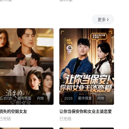
未知
何釗遠、邵依蕊
更多
2025
都市情爱
内地
2025
都市情爱
内地
热播
热播
消失的空姐女友
让你当保安你和女业主谈恋爱
消失的空姐女友
让你当保安你和女业主谈恋爱
已完结
已完结
未知
未知