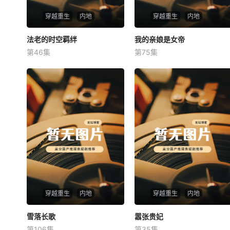
穿越重生
内地
穿越重生
内地
法老的时空羁绊
法老的时空羁绊
我的亲娘是女帝
我的亲娘是女帝
第46集
第75集
未知
未知
穿越重生
内地
穿越重生
内地
雪落长歌
雪落长歌
嚣张贵妃
嚣张贵妃
第106集
第35集