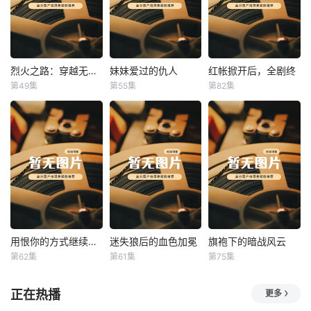
烈火之路：穿越无人区
妹妹爱过的仇人
红帐掀开后，全剧终
烈火之路：穿越无人区
妹妹爱过的仇人
红帐掀开后，全剧终
第49集
第55集
第82集
未知
未知
未知
用恨你的方式继续爱你
迷失狼后的血色加冕
旗袍下的暗战风云
用恨你的方式继续爱你
迷失狼后的血色加冕
旗袍下的暗战风云
第62集
第61集
第75集
未知
未知
未知
正在热播
更多