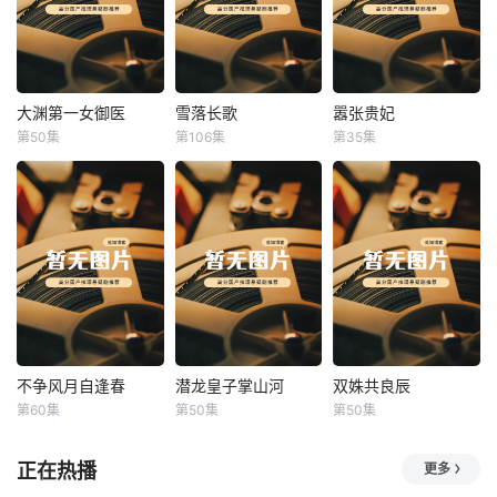
大渊第一女御医
雪落长歌
嚣张贵妃
大渊第一女御医
雪落长歌
嚣张贵妃
第50集
第106集
第35集
未知
未知
未知
不争风月自逢春
潜龙皇子掌山河
双姝共良辰
不争风月自逢春
潜龙皇子掌山河
双姝共良辰
第60集
第50集
第50集
未知
未知
未知
正在热播
更多