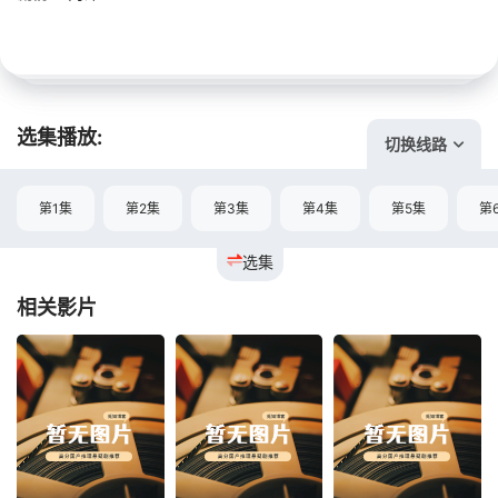
选集播放:
切换线路
第1集
第2集
第3集
第4集
第5集
第
选集
相关影片