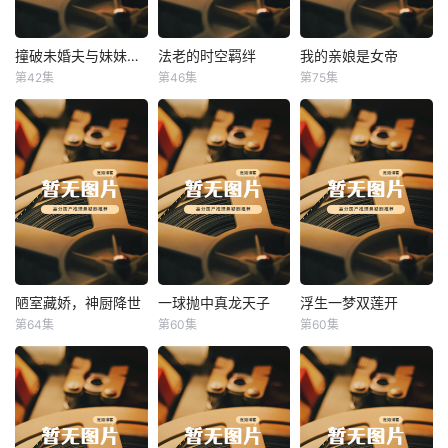
撞破未婚夫与妹妹打野战
法老的时空羁绊
我的亲娘是女帝
撞破未婚夫与妹妹打野战
法老的时空羁绊
我的亲娘是女帝
第42集
第46集
第75集
未知
未知
未知
陋室藏娇，神厨降世
一球抛中真龙天子
浮生一梦双莲开
陋室藏娇，神厨降世
一球抛中真龙天子
浮生一梦双莲开
第64集
第60集
第60集
未知
未知
未知