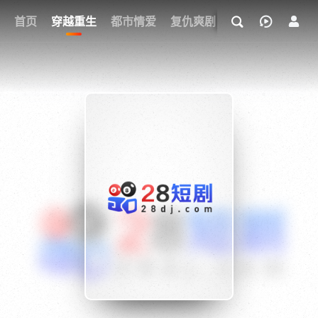
我的观影记录
首页
穿越重生
都市情爱
复仇爽剧
玄幻武侠
奇幻
{if condition="$obj.vod_points