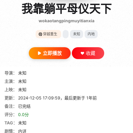
gt 0"}
我靠躺平母仪天下
28短剧
wokaotangpingmuyitianxia
穿越重生
未知
内地
立即播放
收藏
导演：
未知
主演：
未知
上映：
未知
更新：
2024-12-05 17:09:59，最后更新于 1年前
备注：
已完结
评分：
0.0分
TAG：
未知
剧情：
内详