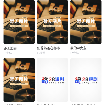
热播
热播
热播
邪王追妻
仙尊奶爸在都市
我的AI女友
已完结
已完结
已完结
邪王追妻
仙尊奶爸在都市
我的AI女友
未知
未知
未知
热播
热播
热播