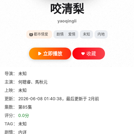
gt 0"}
咬清梨
28短剧
yaoqingli
都市情爱
剧情
/
爱情
未知
内地
立即播放
收藏
导演：
未知
主演：
何聰睿、馬秋元
上映：
未知
更新：
2026-06-08 01:40:38，最后更新于 2月前
集数：
第85集
评分：
0.0分
TAG：
未知
剧情：
内详