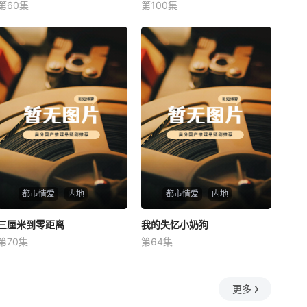
第60集
第100集
未知
未知
都市情爱
内地
都市情爱
内地
三厘米到零距离
三厘米到零距离
我的失忆小奶狗
我的失忆小奶狗
第70集
第64集
未知
未知
更多