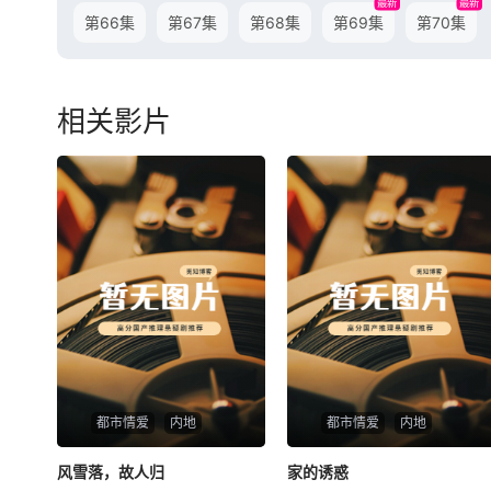
最新
最新
第66集
第67集
第68集
第69集
第70集
相关影片
都市情爱
内地
都市情爱
内地
风雪落，故人归
风雪落，故人归
家的诱惑
家的诱惑