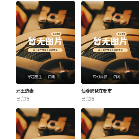
穿越重生
内地
玄幻武侠
内地
热播
热播
邪王追妻
仙尊奶爸在都市
邪王追妻
仙尊奶爸在都市
已完结
已完结
未知
未知