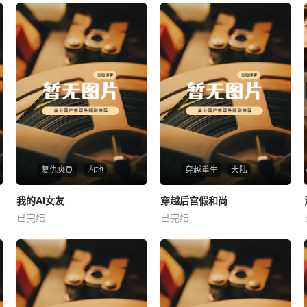
复仇爽剧
内地
穿越重生
大陆
热播
热播
我的AI女友
穿越后宫假和尚
我的AI女友
穿越后宫假和尚
已完结
已完结
未知
未知