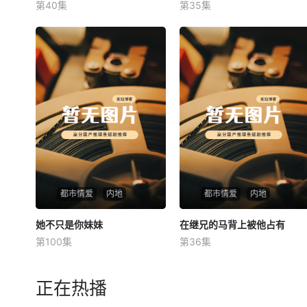
第40集
第35集
未知
未知
都市情爱
内地
都市情爱
内地
她不只是你妹妹
她不只是你妹妹
在继兄的马背上被他占有
在继兄的马背上被他占有
第100集
第36集
未知
未知
正在热播