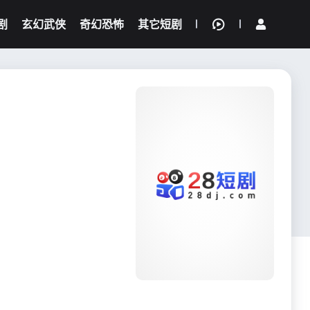
剧
玄幻武侠
奇幻恐怖
其它短剧
我的观影记录
{if condition="$obj.vod_points
gt 0"}