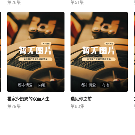
第26集
第51集
未知
未知
都市情爱
内地
都市情爱
内地
霍家少奶奶的双面人生
霍家少奶奶的双面人生
遇见你之前
遇见你之前
第79集
第60集
未知
未知