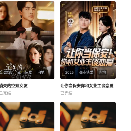
2025
都市情爱
内地
2025
都市情爱
内地
热播
热播
消失的空姐女友
让你当保安你和女业主谈恋爱
消失的空姐女友
让你当保安你和女业主谈恋爱
已完结
已完结
未知
未知