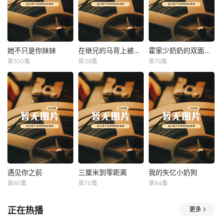
她不只是你妹妹
在继兄的马背上被他占有
霍家少奶奶的双面人生
她不只是你妹妹
在继兄的马背上被他占有
霍家少奶奶的双面人生
第100集
第36集
第79集
未知
未知
未知
遇见你之前
三厘米到零距离
我的失忆小奶狗
遇见你之前
三厘米到零距离
我的失忆小奶狗
第60集
第70集
第64集
未知
未知
未知
正在热播
更多