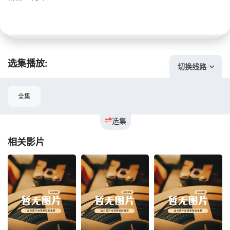
选集播放:
切换线路
全集
选集
相关影片