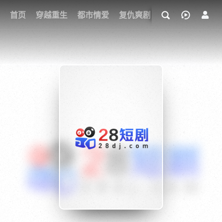
我的观影记录
首页
穿越重生
都市情爱
复仇爽剧
玄幻武侠
奇幻
{if condition="$obj.vod_points