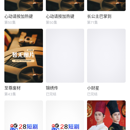
心动请按加热键
心动请按加热键
长公主巴掌到
心动请按加热键
心动请按加热键
长公主巴掌到
第50集
第50集
第71集
未知
未知
未知
至尊废材
锦绣传
小财星
至尊废材
锦绣传
小财星
第43集
已完结
已完结
未知
未知
未知