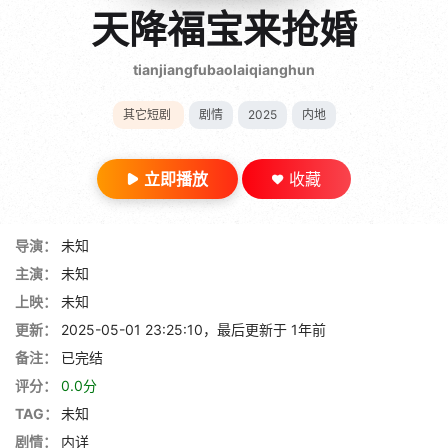
gt 0"}
天降福宝来抢婚
28短剧
tianjiangfubaolaiqianghun
其它短剧
剧情
2025
内地
立即播放
收藏
导演：
未知
主演：
未知
上映：
未知
更新：
2025-05-01 23:25:10，最后更新于 1年前
备注：
已完结
评分：
0.0分
TAG：
未知
剧情：
内详