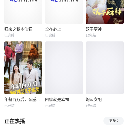
归来之我本仙狂
全在心上
双子厨神
归来之我本仙狂
全在心上
双子厨神
已完结
已完结
已完结
未知
未知
未知
年薪百万后，亲戚过继儿子给我
回家就是幸福
炮灰女配
年薪百万后，亲戚过继儿子给我
回家就是幸福
炮灰女配
已完结
已完结
已完结
未知
未知
未知
正在热播
更多